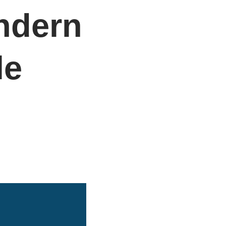
ondern
le