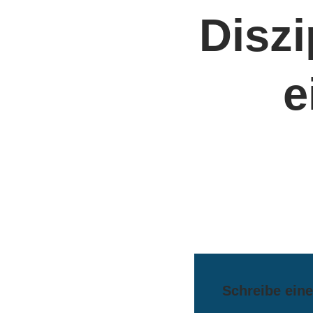
Diszi
e
Schreibe ein