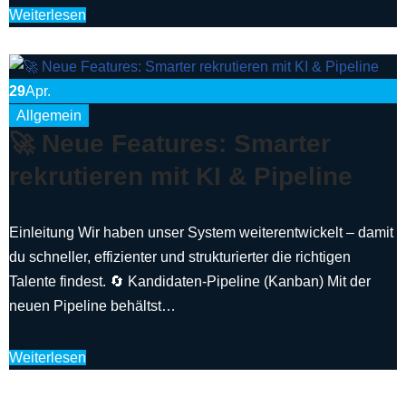
Weiterlesen
29
Apr.
Allgemein
🚀 Neue Features: Smarter
rekrutieren mit KI & Pipeline
Einleitung Wir haben unser System weiterentwickelt – damit
du schneller, effizienter und strukturierter die richtigen
Talente findest. 🔄 Kandidaten-Pipeline (Kanban) Mit der
neuen Pipeline behältst…
Weiterlesen