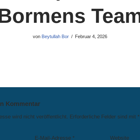
Bormens Tea
von
Beytullah Bor
Februar 4, 2026
en Kommentar
sse wird nicht veröffentlicht.
Erforderliche Felder sind mit
*
E-Mail-Adresse
*
Website